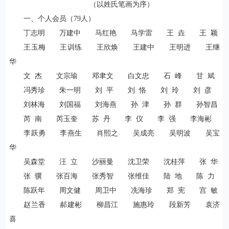
（以姓氏笔画为序）
一、个人会员（
79
人）
丁志明 万建中 马红艳 马学雷 王
垚
王
颖
王玉梅 王训练 王欣焕 王建中 王明进 王继
华
文 杰 文宗瑜 邓聿文 白文忠 石
峰 甘 斌
冯秀珍 朱一明 刘 平 刘 恪 刘
玲 刘
彦
刘林海 刘国福 刘海燕 孙 津 孙 群 孙智昌
芮 南 芮玉奎 苏 丹 李 仪 李
强 李海彬
李跃勇 李燕生 肖熙之 吴成亮 吴明波 吴宝
华
吴森堂 汪 立 沙丽曼 沈卫荣 沈桂萍 张 华
张
骥 张百海 张秀智 张维佳 陆
地 陈
力
陈跃年 周文健 周卫中 冼海珍 郑 宪 宫
敏
赵兰香 郝建彬 柳昌江 施惠玲 段新芳 袁济
喜