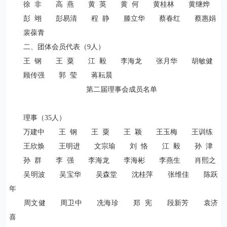
徐
非 高
燕 黄 英 黄
何 黄桂林 黄继烨
彭 翊 彭易清 程 静 滕立华 蔡春红 蔡惠娟
裴葆青
二、团体会员代表（
9
人）
王 钢 王 粟 江
毅 李海龙 张月华 胡敏健
顾传强 郭
莹 蒋耘晨
第二届理事会成员名单
理事（
35
人）
万建中 王 钢 王 粟 王 颖 王玉梅 王训练
王欣焕 王明进 文宗瑜 刘 恪 江 毅 孙 津
孙
群 李
强 李海龙 李海彬 李燕生 肖熙之
吴明波 吴宝华 吴森堂 沈桂萍 张维佳 陈跃
年
周文健 周卫中 冼海珍 郑 宪 段新芳 袁济
喜