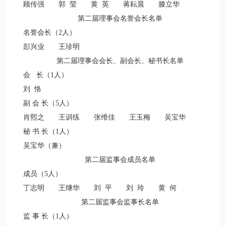
顾传强 郭
莹 黄
英 蒋耘晨 滕立华
第二届理事会名誉会长名单
名誉会长（
2
人）
彭兴业 王珍明
第二届理事会会长、副会长、秘书长名单
会
长（
1
人）
刘
恪
副 会 长（
5
人）
肖熙之 王训练 张维佳 王玉梅 吴宝华
秘 书 长（
1
人）
吴宝华（兼）
第二届监事会成员名单
成员（
5
人）
丁志明 王继华 刘 平 刘
玲 黄 何
第二届监事会监事长名单
监 事 长（
1
人）