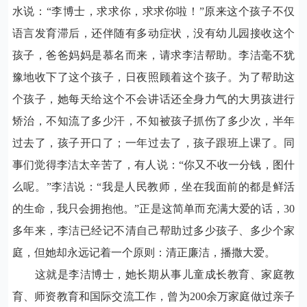
水说：“李博士，求求你，求求你啦！”原来这个孩子不仅
语言发育滞后，还伴随有多动症状，没有幼儿园接收这个
孩子，爸爸妈妈是慕名而来，请求李洁帮助。李洁毫不犹
豫地收下了这个孩子，日夜照顾着这个孩子。为了帮助这
个孩子，她每天给这个不会讲话还全身力气的大男孩进行
矫治，不知流了多少汗，不知被孩子抓伤了多少次，半年
过去了，孩子开口了；一年过去了，孩子跟班上课了。同
事们觉得李洁太辛苦了，有人说：“你又不收一分钱，图什
么呢。”李洁说：“我是人民教师，坐在我面前的都是鲜活
的生命，我只会拥抱他。”正是这简单而充满大爱的话，
30
多年来，李洁已经记不清自己帮助过多少孩子、多少个家
庭，但她却永远记着一个原则：清正廉洁，播撒大爱。
这就是李洁博士，她长期从事儿童成长教育、家庭教
育、师资教育和国际交流工作，曾为
200
余万家庭做过亲子