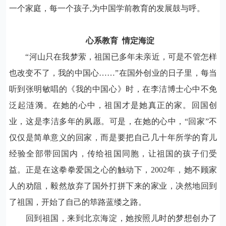
一个家庭，每一个孩子
,
为中国学前教育的发展鼓与呼。
心系教育
情定海淀
“河山只在我梦萦，祖国已多年未亲近，可是不管怎样
也改变不了，我的中国心……”在国外创业的日子里，每当
听到张明敏唱的《我的中国心》时，在李洁博士心中不免
泛起涟漪。在她的心中，祖国才是她真正的家。回国创
业，这是李洁多年的夙愿。可是，在她的心中，“回家”不
仅仅是简单意义的回家，而是要把自己几十年所学的育儿
经验全部带回国内，传给祖国同胞，让祖国的孩子们受
益。正是在这拳拳爱国之心的触动下，
2002
年，她不顾家
人的劝阻，毅然放弃了国外打拼下来的家业，决然地回到
了祖国，开始了自己的筚路蓝缕之路。
回到祖国，来到北京海淀，她按照儿时的梦想创办了