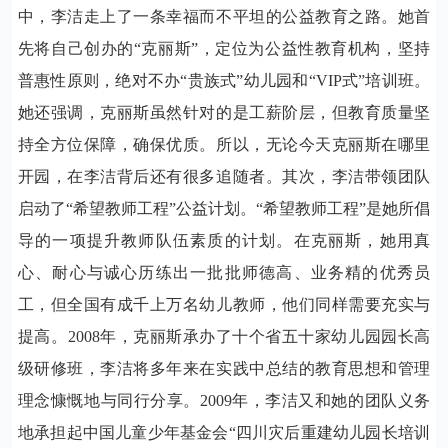
中，李洁走上了一条幸福而不平坦的公益教育之路。她首
先将自己创办的“克丽斯”，定位为公益性教育机构，坚持
普惠性原则，绝对不办“贵族式”幼儿园和“
VIP
式”培训班。
她还强调，克丽斯虽然针对的是工薪阶层，但教育质量坚
持全方位保障，确保优质。所以，无论今天克丽斯在哪里
开园，在李洁背后还有很多追随者。其次，李洁带领团队
启动了“希望教师工程”公益计划。“希望教师工程”是她所倡
导的一项提升教师队伍素质的计划。在克丽斯，她用真
心、耐心与诚心历练出一批批师德高、业务精的优秀员
工，但全国有成千上万名幼儿教师，他们同样需要充实与
提高。
2008
年，克丽斯承办了十个省五十家幼儿园园长高
级研修班，李洁将多年来在实践中总结的教育思想和管理
理念慷慨地与同行分享。
2009
年，李洁又和她的团队义务
地承担起中国儿童少年基金会“四川灾后重建幼儿园长培训