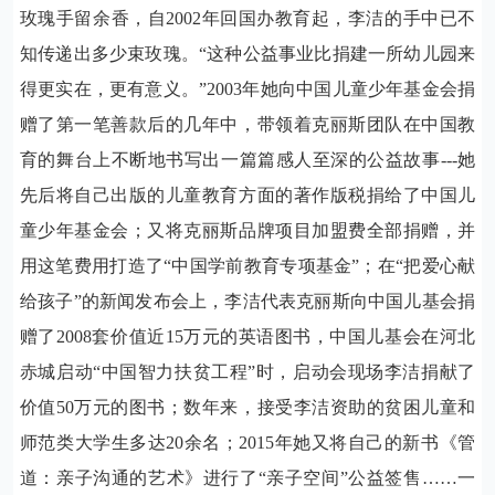
玫瑰手留余香，自
2002
年回国办教育起，李洁的手中已不
知传递出多少束玫瑰。“这种公益事业比捐建一所幼儿园来
得更实在，更有意义。”
2003
年她向中国儿童少年基金会捐
赠了第一笔善款后的几年中，带领着克丽斯团队在中国教
育的舞台上不断地书写出一篇篇感人至深的公益故事
---
她
先后将自己出版的儿童教育方面的著作版税捐给了中国儿
童少年基金会；又将克丽斯品牌项目加盟费全部捐赠，并
用这笔费用打造了“中国学前教育专项基金”；在“把爱心献
给孩子”的新闻发布会上，李洁代表克丽斯向中国儿基会捐
赠了
2008
套价值近
15
万元的英语图书，中国儿基会在河北
赤城启动“中国智力扶贫工程”时，启动会现场李洁捐献了
价值
50
万元的图书；数年来，接受李洁资助的贫困儿童和
师范类大学生多达
20
余名；
2015
年她又将自己的新书《管
道：亲子沟通的艺术》进行了“亲子空间”公益签售……一