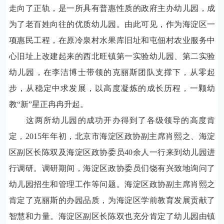
走向了正轨，是一所具有普惠性质的政府主办幼儿园，成
为了老百姓向往的优质幼儿园。由此可见，作为海淀区一
项惠民工程，在原冷泉村水果库旧址和屯佃村农业服务中
心旧址上改建起来的西北旺镇第一实验幼儿园、第二实验
幼儿园，在李洁博士带领的克丽斯团队支撑下，从零起
步，从稳定中求发展，以高度凝炼的成长历程，一颗幼
教“新”星正冉冉升起。
这两所幼儿园的成功开办得到了各级领导的高度肯
定，
2015
年年初，北京市海淀区政协副主席肖熙之、海淀
区副区长陈双及海淀区政协委员
40
余人一行来到幼儿园进
行调研。调研期间，海淀区政协委员们饶有兴致地询问了
幼儿园招生和管理工作等问题。海淀区政协副主席肖熙之
肯定了克丽斯的办园品质，为海淀区学前教育发展贡献了
智慧和力量。海淀区副区长陈双也充分肯定了幼儿园由镇