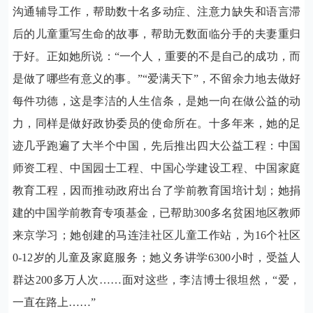
沟通辅导工作，帮助数十名多动症、注意力缺失和语言滞
后的儿童重写生命的故事，帮助无数面临分手的夫妻重归
于好。正如她所说：“一个人，重要的不是自己的成功，而
是做了哪些有意义的事。”“爱满天下”，不留余力地去做好
每件功德，这是李洁的人生信条，是她一向在做公益的动
力，同样是做好政协委员的使命所在。十多年来，她的足
迹几乎跑遍了大半个中国，先后推出四大公益工程：中国
师资工程、中国园士工程、中国心学建设工程、中国家庭
教育工程，因而推动政府出台了学前教育国培计划；她捐
建的中国学前教育专项基金，已帮助
300
多名贫困地区教师
来京学习；她创建的马连洼社区儿童工作站，为
16
个社区
0-12
岁的儿童及家庭服务；她义务讲学
6300
小时，受益人
群达
200
多万人次……面对这些，李洁博士很坦然，“爱，
一直在路上……”