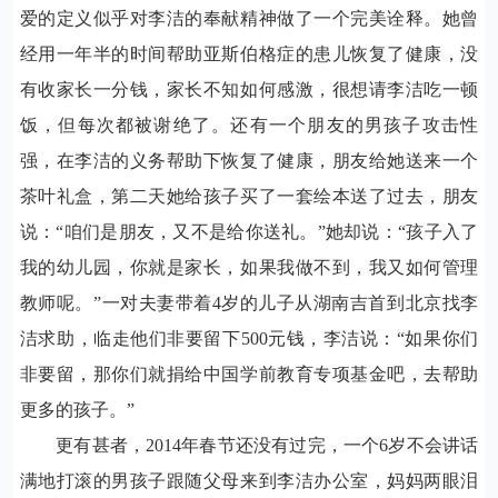
爱的定义似乎对李洁的奉献精神做了一个完美诠释。她曾
经用一年半的时间帮助亚斯伯格症的患儿恢复了健康，没
有收家长一分钱，家长不知如何感激，很想请李洁吃一顿
饭，但每次都被谢绝了。还有一个朋友的男孩子攻击性
强，在李洁的义务帮助下恢复了健康，朋友给她送来一个
茶叶礼盒，第二天她给孩子买了一套绘本送了过去，朋友
说：“咱们是朋友，又不是给你送礼。”她却说：“孩子入了
我的幼儿园，你就是家长，如果我做不到，我又如何管理
教师呢。”一对夫妻带着
4
岁的儿子从湖南吉首到北京找李
洁求助，临走他们非要留下
500
元钱，李洁说：“如果你们
非要留，那你们就捐给中国学前教育专项基金吧，去帮助
更多的孩子。”
更有甚者，
2014
年春节还没有过完，一个
6
岁不会讲话
满地打滚的男孩子跟随父母来到李洁办公室，妈妈两眼泪