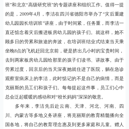
班”和北京“高级研究班”的专题讲座和组织工作。值得一提
的是，
2009
年
4
月，李洁在四川省德阳市举办了“灾后重建
幼儿园园长培训班”讲座，由于时间紧，任务重，而李洁一
直还惦念着灾后搬进板房幼儿园的孩子们。就这样，她不
顾多日的劳累和旅途的奔波，在培训班结业式结束当天乘
坐晚
8
点的飞机赶回北京前，硬是挤出几小时的宝贵时间，
去到两家板房幼儿园给那里的孩子们读书、讲故事。由于
劳累过度，回京后的当天深夜她就住进了医院，躺在急诊
观察室病床上的李洁，此时惦记的不是自己的病情，而是
克丽斯的员工们和孩子们。每每提起这件事，员工们心中
总会泛起暖暖的感动和对“校长妈妈”深深的敬意。
多年来，李洁先后赴云南、天津、河北、河南、四
川、内蒙古等多地义务讲座，将克丽斯的教育精髓播向全
国各地，将自己的教育理念惠及到更多家庭和儿童。赠人