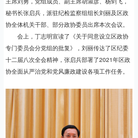
主席刘勇，党组成员、副主席胡淑彦、杨剑飞，
秘书长张启兵
，
派
驻纪检监察组组长刘丽及区政
协全体机关干部
、部分政协委员
出席本次会议。
会上，丁志明宣读了《关于同意设立区政协
专门委员会分党组的批复》，
刘丽传达了区纪委
十二届
八
次全会精神，张启兵部署了202
1
年
区政
协
全面从严治党和党风廉政建设各项工作任务。