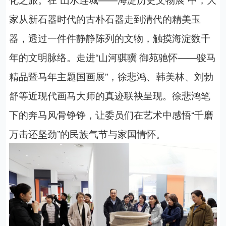
家从新石器时代的古朴石器走到清代的精美玉
器，透过一件件静静陈列的文物，触摸海淀数千
年的文明脉络。走进“山河骐骥 御苑驰怀——骏马
精品暨马年主题国画展”，徐悲鸿、韩美林、刘勃
舒等近现代画马大师的真迹联袂呈现。徐悲鸿笔
下的奔马风骨铮铮，让委员们在艺术中感悟“千磨
万击还坚劲”的民族气节与家国情怀。