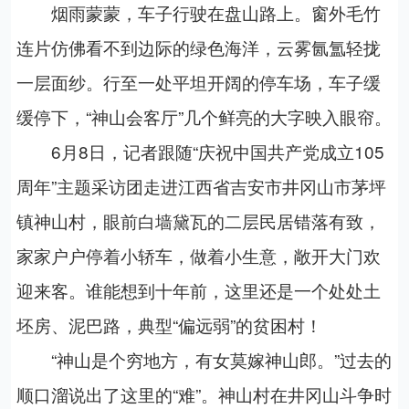
烟雨蒙蒙，车子行驶在盘山路上。窗外毛竹
连片仿佛看不到边际的绿色海洋，云雾氤氲轻拢
一层面纱。行至一处平坦开阔的停车场，车子缓
缓停下，“神山会客厅”几个鲜亮的大字映入眼帘。
6月8日，记者跟随“庆祝中国共产党成立105
周年”主题采访团走进江西省吉安市井冈山市茅坪
镇神山村，眼前白墙黛瓦的二层民居错落有致，
家家户户停着小轿车，做着小生意，敞开大门欢
迎来客。谁能想到十年前，这里还是一个处处土
坯房、泥巴路，典型“偏远弱”的贫困村！
“神山是个穷地方，有女莫嫁神山郎。”过去的
顺口溜说出了这里的“难”。神山村在井冈山斗争时