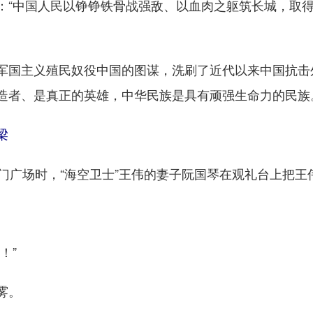
“中国人民以铮铮铁骨战强敌、以血肉之躯筑长城，取得
国主义殖民奴役中国的图谋，洗刷了近代以来中国抗击
造者、是真正的英雄，中华民族是具有顽强生命力的民族
梁
广场时，“海空卫士”王伟的妻子阮国琴在观礼台上把王
！”
雾。