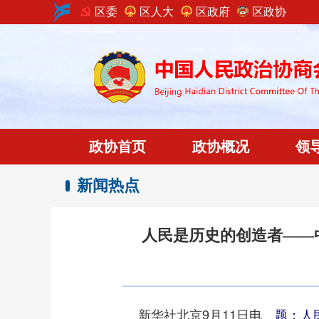
区委
区人大
区政府
区政协
政协首页
政协概况
领
新闻热点
人民是历史的创造者——
新华社北京9月11日电
题：人