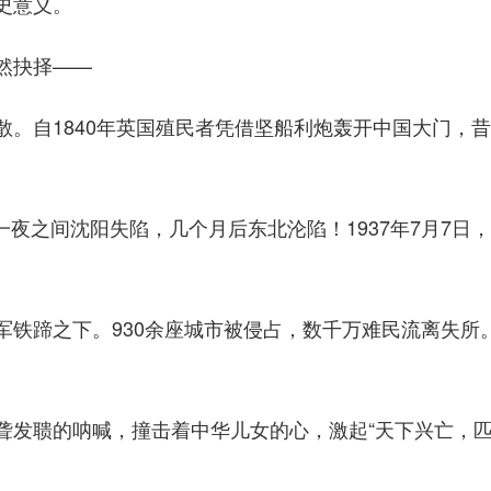
史意义。
然抉择——
自1840年英国殖民者凭借坚船利炮轰开中国大门，昔
一夜之间沈阳失陷，几个月后东北沦陷！1937年7月7日
蹄之下。930余座城市被侵占，数千万难民流离失所
聩的呐喊，撞击着中华儿女的心，激起“天下兴亡，匹