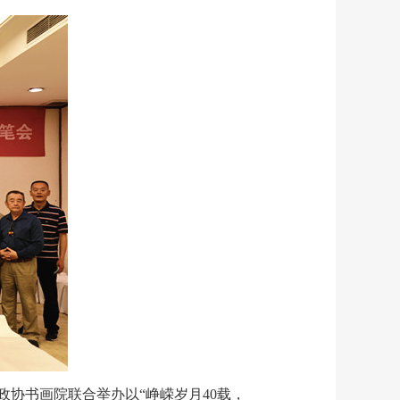
政协书画院联合举办以
“峥嵘岁月40载，