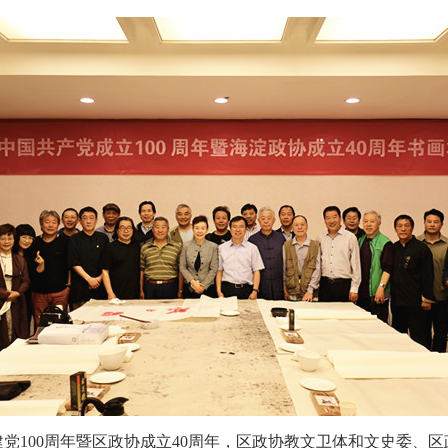
党100周年
暨
区政协成立40周年，区政协
教文卫体和文史委、区