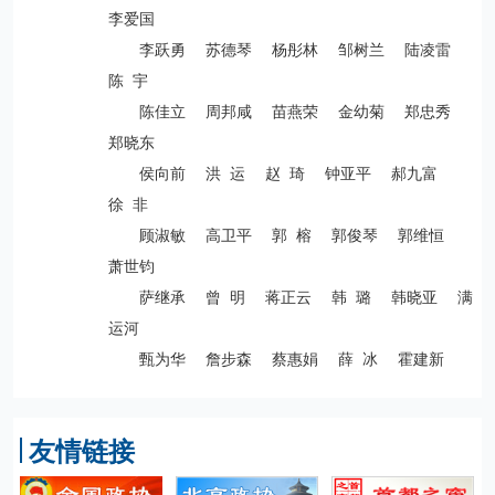
李爱国
李跃勇 苏德琴 杨彤林 邹树兰 陆凌雷
陈 宇
陈佳立 周邦咸 苗燕荣 金幼菊 郑忠秀
郑晓东
侯向前 洪 运 赵 琦 钟亚平 郝九富
徐 非
顾淑敏 高卫平 郭 榕 郭俊琴 郭维恒
萧世钧
萨继承 曾 明 蒋正云 韩 璐 韩晓亚 满
运河
甄为华 詹步森 蔡惠娟 薛 冰 霍建新
友情链接