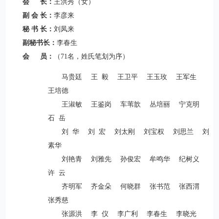
会 长：
王洪秀（女）
副 会 长：
李彦来
秘 书 长：
刘凤来
副秘书长：
李春生
会 员：
（71名，姓氏笔划为序）
马贵廷 王 毅 王卫平 王玉玫 王军生
王培德
王淑敏 王鉴岗 车苇歆 丛培丽 宁克明
石 岳
刘 华 刘 宏 刘太刚 刘宝权 刘思兰 刘
素华
刘艳青 刘雅先 孙俊宏 牟鸣华 纪树义
许 云
齐明军 齐金朵 何晓群 张书范 张西渭
张秀慈
张源洪 李 仪 李广利 李春生 李晓光