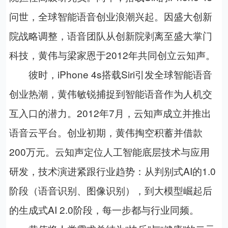
问世，全球智能语音创业浪潮兴起。因盛大创新
院战略调整，语音团队从创新院剥离至盛大掌门
科技，黄伟与梁家恩于
2012
年共同创立云知声。
彼时，
iPhone 4s
搭载
Siri
引发全球智能语音
创业热潮，黄伟敏锐捕捉到智能语音作为人机交
互入口的潜力。
2012
年
7
月，云知声成立并推出
语音云平台。创业初期，黄伟掏空积蓄并借款
200
万元。云知声定位人工智能底层技术与应用
研发，技术演进紧跟行业趋势：从判别式
AI
的
1.0
阶段（语音识别、图像识别），到大模型崛起后
的生成式
AI 2.0
阶段，每一步都与行业同频。