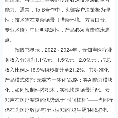
能力。通常，
To B
合作中，头部客户决策极为理
性：技术需在复杂场景（嘈杂环境、方言口音、
专业术语）中证明稳定性，产品必须直击临床痛
点。
招股书显示，
2022 - 2024
年，云知声医疗业
务收入分别为
1.1
亿元、
1.5
亿元、
2.0
亿元，占总
收入比例从
18.9%
稳步提升至
21.2%
。其标准化
产品模式依托“云端芯一体化”战略：将
AI
能力模块
化，如同预制件搭积木，实现快速场景适配。云
知声在医疗赛道的优势源于“时间杠杆”——当同行
仍在为医疗数据与行业认知的“鸡生蛋”困境挣扎