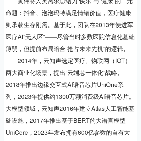
黄伟将人类需求总结为“快乐”与“健康”的二元
命题：抖音、泡泡玛特满足情绪价值，医疗健康
则承载生存刚需。基于此，团队在
2013
年便进军
医疗
AI
“无人区”——尽管当时多数医院信息化基础
薄弱，但提前布局暗合“抢占未来先机”的逻辑。
2014
年，云知声选定医疗、物联网（
IOT
）
两大商业化场景，提出“云端芯一体化”战略。
2018
年推出边缘交互式
AI
语音芯片
UniOne
系
列，
2023
年提供约
1300
万颗消费级
AI
语音芯片。
大模型领域，云知声
2016
年建立
Atlas
人工智能基
础设施，
2017
年推出基于
BERT
的大语言模型
UniCore
，
2023
年发布拥有
600
亿参数的自有大