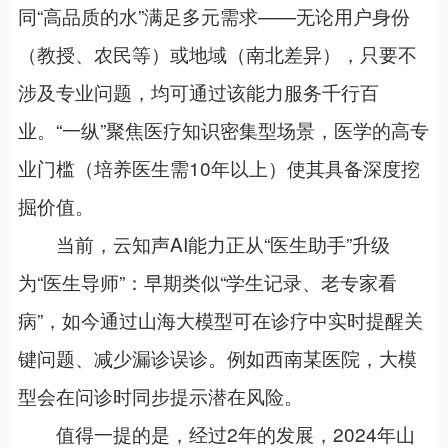
同“高品质的水”满足多元需求——无论用户身份
（教授、农民等）或地域（南北差异），只要不
涉及专业问题，均可通过该能力服务千行百
业。“一纵”聚焦医疗知识密集型场景，医学的高专
业门槛（培养医生需
10
年以上）使其具备深度挖
掘价值。
当前，云知声
AI
能力正从“医生助手”升级
为“医生导师”：早期类似“学生记录、老专家看
病”，如今通过山海大模型可在诊疗中实时提醒关
键问题、减少漏诊误诊。例如西南某医院，大模
型会在问诊时同步提示潜在风险。
值得一提的是，经过
2
年的发展，
2024
年山