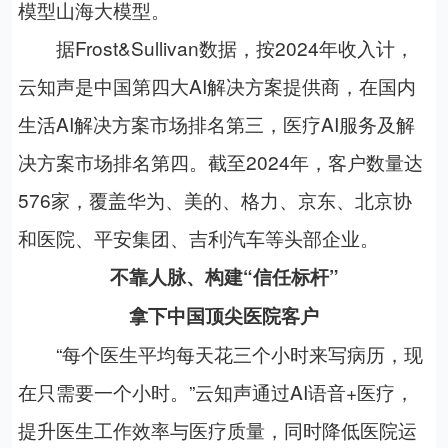
模型山海大模型。
据
Frost&Sullivan
数据，按
2024
年收入计，
云知声是中国第四大
AI
解决方案提供商，在国内
生活
AI
解决方案市场排名第三，医疗
AI
服务及解
决方案市场排名第四。截至
2024
年，客户数量达
576
家，覆盖华为、美的、格力、京东、北京协
和医院、平安集团、吉利汽车等头部企业。
不靠人脉、构建“信任标杆”
拿下中国顶尖医院客户
“每个医生平均每天花三个小时来写病历，现
在只需要一个小时。”云知声通过
AI
语音
+
医疗，
提升医生工作效率与医疗质量，同时降低医院运