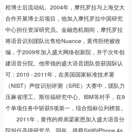
程博士后流动站。
2004
年，摩托罗拉与上海交大
合作开展博士后项目，他加入摩托罗拉中国研究
中心担任资深研究员。金融危机期间，摩托罗拉
将语音识别团队出售给
Nuance
，黄伟拒绝被收
编，于
2009
年加入盛大网络创新院，并于次年创
建语音分院。他带领的盛大语音团队曾获国际认
可：
2010 - 2011
年，在美国国家标准技术署
（
NIST
）声纹识别评测（
SRE
）大赛中，团队力
压麻省理工、斯坦福研究中心、
IBM
等对手，在
9
个单项任务中斩获
5
项第一，综合指标位列榜首。
2011
年，黄伟的师弟梁家恩加入盛大语音分
院担任高级研究员。同年，搭载
Siri
的
iPhone 4s