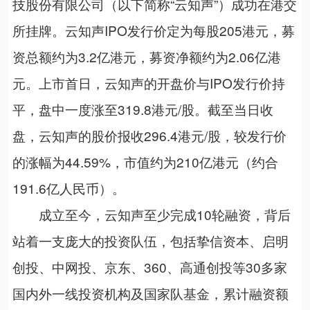
技股份有限公司（以下简称“云知声”）成功在港交
所挂牌。云知声
IPO
发行价定为每股
205
港元，募
资总额约为
3.2
亿港元，募资净额约为
2.06
亿港
元。上市首日，云知声的开盘价与
IPO
发行价持
平，盘中一度涨至
319.8
港元
/
股。截至当日收
盘，云知声的股价报收
296.4
港元
/
股，较发行价
的涨幅为
44.59%
，市值约为
210
亿港元（约合
191.6
亿人民币）。
成立至今，云知声至少完成
10
轮融资，背后
站着一支庞大的投资队伍，包括挚信资本、启明
创投、中网投、京东、
360
、高通创投等
30
多家
国内外一线投资机构及国家队基金，累计融资额